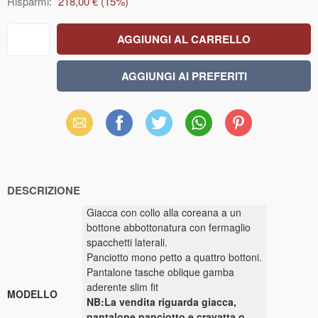
Risparmi:
218,00 €
(
15
%)
Email
Facebook
X
WhatsApp
Pinterest
(Twitter)
DESCRIZIONE
Giacca con collo alla coreana a un
bottone abbottonatura con fermaglio
spacchetti laterali.
Panciotto mono petto a quattro bottoni.
Pantalone tasche oblique gamba
aderente slim fit
MODELLO
NB:La vendita riguarda giacca,
pantalone panciotto e cravatta o